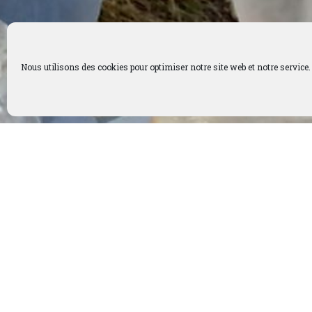
Nous utilisons des cookies pour optimiser notre site web et notre service.
Mis-à-jour le 22 juin
Le Cénacle 
Pour les accueils cultuels : 
du masque obligatoire et gel 
: de manière générale, les hora
tous les jours sauf le dimanc
actualisés en temps réel.