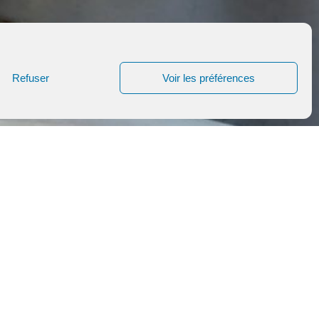
Refuser
Voir les préférences
en vigueur :
e, espacement des personnes, port
dans le cadre des horaires suivants
u vendredi, et l’eucharistie à 12h15
rique agenda pour voir les horaires