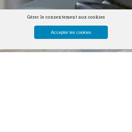
Gérer le consentement aux cookies
Accepter les cookies
 2021
de Tigery applique les protocoles sanitaires 
accueil du public externe au Cénacle dans l’avant-chapell
hydroalcoolique à l’entrée. Nous accueillons au Cénacle 
ires sont fixés pour l’office des laudes à 8h30 du lundi a
he à 11h. Cependant nous vous invitons à consulter la rub