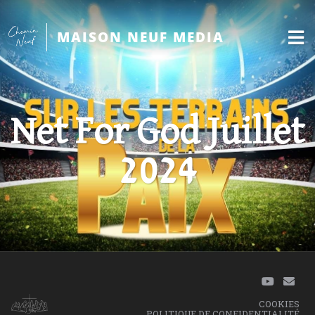
MAISON NEUF MEDIA
Net For God Juillet
2024
COOKIES
POLITIQUE DE CONFIDENTIALITÉ